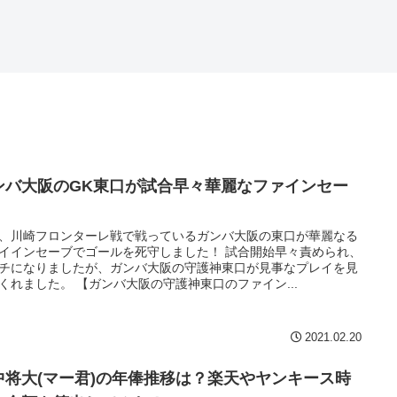
ンバ大阪のGK東口が試合早々華麗なファインセー
！
、川崎フロンターレ戦で戦っているガンバ大阪の東口が華麗なる
イインセーブでゴールを死守しました！ 試合開始早々責められ、
チになりましたが、ガンバ大阪の守護神東口が見事なプレイを見
くれました。 【ガンバ大阪の守護神東口のファイン...
2021.02.20
中将大(マー君)の年俸推移は？楽天やヤンキース時