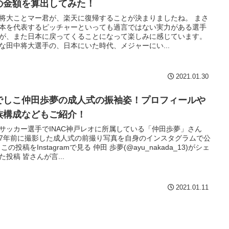
の金額を算出してみた！
将大ことマー君が、楽天に復帰することが決まりましたね。 まさ
本を代表するピッチャーといっても過言ではない実力がある選手
が、また日本に戻ってくることになって楽しみに感じています。
な田中将大選手の、日本にいた時代、メジャーにい...
2021.01.30
でしこ仲田歩夢の成人式の振袖姿！プロフィールや
族構成などもご紹介！
サッカー選手でINAC神戸レオに所属している「仲田歩夢」さん
7年前に撮影した成人式の前撮り写真を自身のインスタグラムで公
この投稿をInstagramで見る 仲田 歩夢(@ayu_nakada_13)がシェ
た投稿 皆さんが言...
2021.01.11