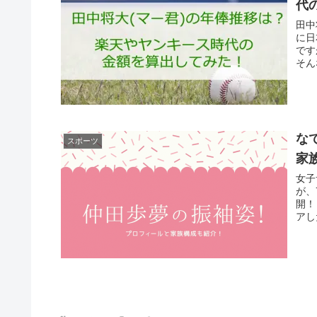
代
田中
に日
です
そん
な
スポーツ
家
女子
が、
開！ 
アし